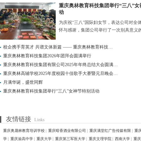
重庆奥林教育科技集团举行“三八”女
动
为庆祝“三八”国际妇女节，表达公司对全
怀与感谢，集团公司举行了一次别具意义
校企携手育英才 共谱文体新篇 —— 重庆奥林教育科技…
重庆奥林教育科技集团2026年团拜会圆满举行
重庆奥林教育科技集团有限公司2025年年终总结大会圆满…
重庆奥林高辅学校2025年度校园十佳歌手大赛暨元旦晚会…
月满华诞，盛世同辉
重庆奥林教育科技集团举行“三八”女神节特别活动
友情链接
Links
重庆奥晟林教育培训学校
|
重庆暗香酒业有限公司
|
重庆满堂红广告传媒有限
|
重
学
|
重庆渝高中学
|
重庆大学
|
重庆第三军医大学
|
重庆文理学院
|
西南大学
|
重庆