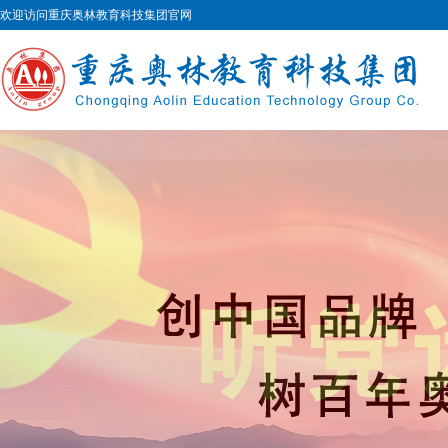
欢迎访问重庆奥林教育科技集团官网