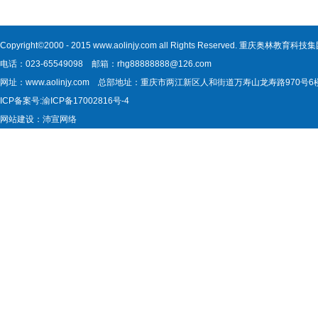
Copyright©2000 - 2015 www.aolinjy.com all Rights Reserved. 重庆奥林教
电话：023-65549098 邮箱：rhg88888888@126.com
网址：www.aolinjy.com 总部地址：重庆市两江新区人和街道万寿山龙寿路970号6
ICP备案号:渝ICP备17002816号-4
网站建设
：
沛宣网络